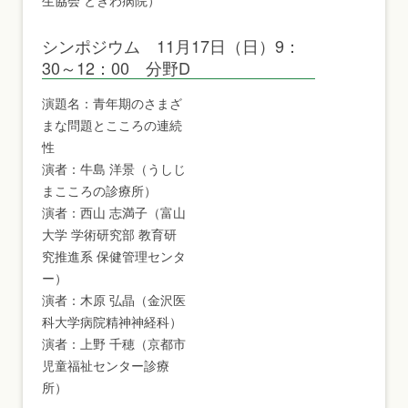
生協会 ときわ病院）
シンポジウム 11月17日（日）9：
30～12：00 分野D
演題名：青年期のさまざ
まな問題とこころの連続
性
演者：牛島 洋景（うしじ
まこころの診療所）
演者：西山 志満子（富山
大学 学術研究部 教育研
究推進系 保健管理センタ
ー）
演者：木原 弘晶（金沢医
科大学病院精神神経科）
演者：上野 千穂（京都市
児童福祉センター診療
所）