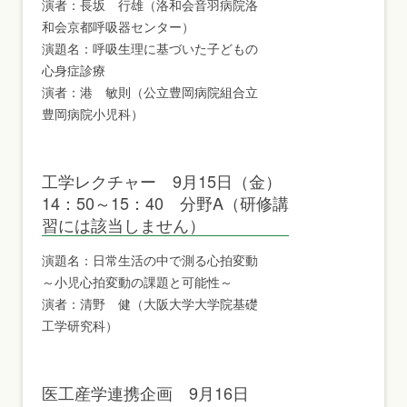
演者：長坂 行雄（洛和会音羽病院洛
和会京都呼吸器センター）
演題名：呼吸生理に基づいた子どもの
心身症診療
演者：港 敏則（公立豊岡病院組合立
豊岡病院小児科）
工学レクチャー 9月15日（金）
14：50～15：40 分野A（研修講
習には該当しません）
演題名：日常生活の中で測る心拍変動
～小児心拍変動の課題と可能性～
演者：清野 健（大阪大学大学院基礎
工学研究科）
医工産学連携企画 9月16日