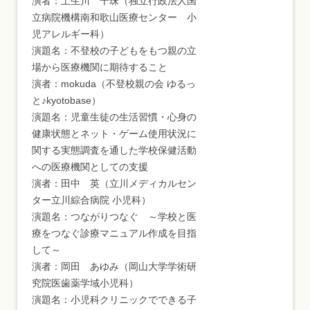
演者：土生川 千珠（独立行政法人国
立病院機構南和歌山医療センター 小
児アレルギー科）
演題名：不登校の子どもをもつ親の立
場から医療機関に期待すること
演者：mokuda（不登校親の会 ゆるっ
と♪kyotobase）
演題名：児童生徒の生活習慣・心身の
健康状態とネット・ゲーム使用状況に
関する実態調査を通した学校保健活動
への医療機関としての支援
演者：田中 英（立川メディカルセン
ター立川綜合病院 小児科）
演題名：つながりつなぐ ～学校と医
療をつなぐ診療マニュアル作成を目指
して～
演者：岡田 あゆみ（岡山大学学術研
究院医歯薬学域小児科）
演題名：小児科クリニックでできる子